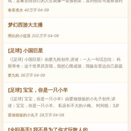
戏，棠藜觉得自己的人生就像一道预制菜，直到他在马嵬驿遇到
了那个劫..
春茶煮水
40万字
04-09
梦幻西游大主播
懵比的小提莫
202万字
04-09
[足球] 小国巨星
《[足球] 小国巨星》由婺九蛙创作,讲述：一人一句话总结： 科
斯蒂奇：这个世界厌弃我，我把心围成墙，我躲在里边自己舔舐
伤口。..
婺九蛙
36万字
04-09
[足球] 宝宝，你是一只小羊
《[足球] 宝宝，你是一只小羊》由爱做猫饭的小丸子创作,讲
述：宝宝，你是一只小羊。 私设长不大的小梅。 时间线：3岁
萌萌的幼崽—11岁被确诊生长激素缺..
爱做猫饭的小丸子
28万字
04-09
[全职高手] 我不是为了你才玩散人的