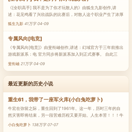
《[全职高手] 我不是为了你才玩散人的》由狐生九影创作,讲
述：花见鸣看了兴欣战队的比赛后，对散人这个职业产生了浓厚
的兴趣，于是从0开始自建散人，..
狐生九影
41万字
04-09
专属风向[电竞]
《专属风向[电竞]》由斐衔岫创作,讲述：幻域官方于三年前推出
游戏新派系：电 官方同步将新派系加入到正式赛事。 自此三
年，世界..
斐衔岫
21万字
04-09
最近更新的历史小说
重生61，我带了一座军火库(小白兔吃萝卜)
牛宏在弥留之际，重生回到了1961年。这一年，历时三年的自
然灾害即将结束，另一段苦难历程又要开始。人生本苦！！！牛
宏却要活出不一样的轻松、甜蜜。哥，我饿！兄弟，帮嫂拉帮套
小白兔吃萝卜
138万字
07-07
行不？牛大哥，好看不？你瞅啥？瞅你咋滴！牛宏同志……上一