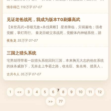
陈卿惹毛了他，傅凛拉脸，用尽毕生所学冷冷道：“前不凸后不
情非得已
119万字
07-07
翘，干干瘪瘪四季豆，你未免也太自信，谁会喜欢你？” 【叮！
系统提示，恭喜您获得来自傅凛50000点好感币，等级提
见证老爸战死，我成为版本T0刷爆高武
升。】 陈卿：“……” 懒癌少女×忠犬直男萌宝助攻，1V1，好软好
【末世高武+吞噬无敌+杀伐果断】 星兽降临，灾祸遍地；强者
甜真香现场。
觉醒，掌灯而行。 秦龙目睹父亲战死，觉醒体内神秘系统，踏
上了一条弑神之路。 当欲望失去枷锁，当杀戮成为永恒主题，
夜鱼龙
35万字
07-07
他只能一路前行，直至 终有一日，驻足插刀，放眼四顾，却已
茫茫不见敌手。 曾经的巍峨绝颠至高神位，已在脚下！
三国之猎头系统
宅男胡理带着一款猎头系统回到三国，本来胸无大志的他在系统
的抹杀威胁下，无奈走上争霸之路，收名臣、集名将、揽美人，
创造属于自己的神话！
古月今人
35万字
07-07
7
1
<<
3
4
5
6
8
9
10
11
12
>>
77