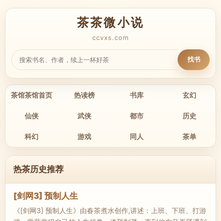
茶茶微小说
ccvxs.com
找书
茶馆茶馆首页
热读榜
书库
玄幻
仙侠
武侠
都市
历史
科幻
游戏
同人
茶单
热茶历史推荐
[剑网3] 预制人生
《[剑网3] 预制人生》由春茶煮水创作,讲述：上班、下班、打游