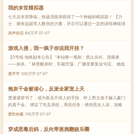
世孤独终老的牛宏，在这一世凭借过往的人生经验和坚定的人生
我的末世模拟器
信条，既赢得了美女们的芳心，又打造出新的事业帝国。将人生
七天后末世降临，快递员陈涛获得了一个神秘的模拟器！ 【力
活出新的精彩。
士：拥有远超常人数倍的力量，并且可以通过一定的训练继续强
化！】（紫色） 【洞察之眼：具有极为特殊的观察能力，能够
涛声依旧
84万字
07-07
看到很多常人无法察觉的信息，部分物品可数据化显示！】（金
色） 通过一次次模拟，陈涛不仅拥有了强大的天赋，更获得了
游戏入侵，我一疯子你说我开挂？
许多骇人听闻的信息！ 超强的丧尸，神秘的灾难…… 当末世真
【0号线·地铁副本公告】 “本站唯一规则：禁止尖叫。违规者
正来临，他发现这一切才只是个开始！
——抹杀。” 林杳醒来时，车厢空荡，广播里重复这句话。 她低
头，手腕上戴着“分贝计数器”，数值一旦过线，就会死。 人类沦
鹿芊芊
109万字
07-07
为玩家，唯有通关才能存活。失败者，将从现实彻底消失。 林
杳本以为，自己只能在这布满邪祟、怪物与疯子的世界中挣扎求
炮灰千金被读心，反派全家宠上天
生。 直到某天，系统警报响彻副本： 【检测到钉子户玩家林
楚潇潇穿书了，成为靠见不得人的手段，怀上男主孩子嫁入豪门
杳，强行拆除规则墙体，授予隐藏称号——怪诞拆迁办主任。
的真千金。 绑定了吃瓜系统，系统任务：维持恶女人设，攻略
商年。 这个世界赚到的钱，可以带回原世界。 楚潇潇发誓。 她
爱吃肉酱
119万字
07-07
只是单纯的想要给商年亿点点爱。 商年已经决定把孩子送回老
宅，只要这个女人再作妖就离婚。 却在此时听到了女人的心
穿成恶毒后妈，反向带崽拽翻娱乐圈
声。 【商家再过三年就会破产，死的死伤的伤。】 为了攻略商