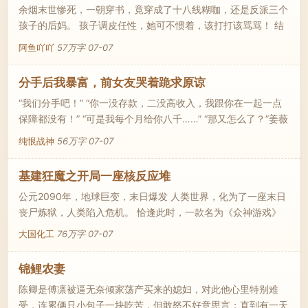
余烟末世惨死，一朝穿书，竟穿成了十八线糊咖，还是反派三个
年楚潇潇一路吃瓜。 【什么？商年的好友是绿毛龟，让我看看
孩子的后妈。 孩子调皮任性，她可不惯着，该打打该骂骂！ 结
怎么
果，第二天她就被骂上热搜，标签是恶毒后妈。 余烟看向黏在
阿鱼吖吖
57万字
07-07
她身边的三个娃：胡说，妈妈最好了。 带崽参加娃综爆红，她
成功洗白，摇身一线，粉丝无数。 纪夜墨：老婆，来，生个崽
分手后我暴富，前女友哭着跪求原谅
崽？ 余烟华丽转身：宝贝儿们走，妈妈带你们萌翻全网。
“我们分手吧！” “你一没存款，二没高收入，我跟你在一起一点
保障都没有！” “可是我每个月给你八千……” “那又怎么了？”姜薇
薇伸出手指，派算道：“房租是我花钱，水电是我花钱，连买菜
纯恨战神
56万字
07-07
都是我花钱！” “但你花的这些钱，都是我给你的。” 吵完被分
手，赵冬青累了，顶着父母留下的千万债务，整个人迷茫无措，
基建狂魔之开局一座核反应堆
不知道未来该怎么办。 就在这个时候，他忽然觉醒了财富洞察
公元2090年，地球巨变，末日爆发 人类世界，化为了一座末日
系统！ 【事件一：谋盗窃团伙在码头仓库储存了大
丧尸炼狱，人类陷入危机。 恰逢此时，一款名为《众神游戏》
的基建建设类网游，降临地球，人类拥有了登录《众神游戏》的
大国化工
76万字
07-07
资格，在生化末日的背景下，玩家需要抵抗丧尸，对抗末日，玩
家所有的一切，可带入现实世界！
锦鲤农妻
陈卿是傅凛被逼无奈倾家荡产买来的媳妇，对此他心里特别难
受，连累俩只小包子一块吃苦，但敢怒不好意思言；直到有一天