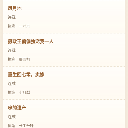
风月地
连载
执笔：一寸舟
摄政王偏偏独宠我一人
连载
执笔：墨西柯
重生回七零，卖惨
连载
执笔：七月犁
咪的遗产
连载
执笔：长生千叶