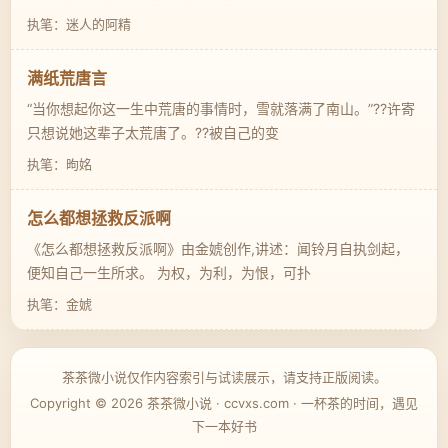
执笔：迷人的阿精
满纸荒唐言
“当你想起你这一生中荒唐的事情时，雪就落满了南山。”??许寄
只想说她这辈子太荒唐了。??被自己的变
执笔：昫姳
怎么都想拯救反派啊
《怎么都想拯救反派啊》由金婋创作,讲述：闻铃月自执剑起，
便知自己一生所求。 为权，为利，为恨，可扑
执笔：金婋
茶茶微小说仅作内容索引与试读展示，请支持正版阅读。
Copyright © 2026 茶茶微小说 · ccvxs.com · 一杯茶的时间，遇见
下一本好书