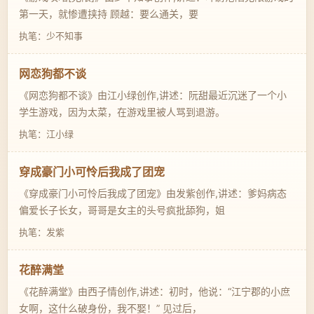
第一天，就惨遭挟持 顾越：要么通关，要
执笔：少不知事
网恋狗都不谈
《网恋狗都不谈》由江小绿创作,讲述：阮甜最近沉迷了一个小
学生游戏，因为太菜，在游戏里被人骂到退游。
执笔：江小绿
穿成豪门小可怜后我成了团宠
《穿成豪门小可怜后我成了团宠》由发紫创作,讲述：爹妈病态
偏爱长子长女，哥哥是女主的头号疯批舔狗，姐
执笔：发紫
花醉满堂
《花醉满堂》由西子情创作,讲述：初时，他说：“江宁郡的小庶
女啊，这什么破身份，我不娶！” 见过后，