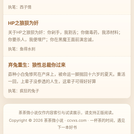
执笔：西子情
HP之狼狈为奸
关于HP之狼狈为奸：你剁手，我割舌；你做毒药，我添材料；
你要杀人，我便埋尸；你在黑魔王面前演忠诚，
执笔：鱼得水刹
弃兔重生：狼性总裁你过来
孬种小白兔惨死在产床上，被命运一脚揣回十六岁的夏天。重活
一回，上辈子没参透的人生，这辈子可得好好算
执笔：疯狂的兔子
茶茶微小说仅作内容索引与试读展示，请支持正版阅读。
Copyright © 2026 茶茶微小说 · ccvxs.com · 一杯茶的时间，遇见
下一本好书