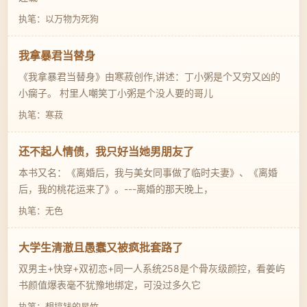
执笔：以万物为死狗
我拿暴君当替身
《我拿暴君当替身》由寒菽创作,讲述：丁小粥是个又穷又凶的
小瘸子。 村里人嘲笑丁小粥是个没人要的哥儿
执笔：寒菽
还不起人情债，我只好当她男朋友了
本书又名：《离婚后，我与美女同事做了临时夫妻》、《离婚
后，我的桃花运来了》。---离婚的那天晚上，
执笔：无色
大学生清澈且愚蠢又被疯批套路了
双男主+快穿+双初恋+同一人系统258是个骨灰级颜控，看姜屿
书颜值爆表毫不犹豫地绑定，可没过多久它
执笔：想搞钱的星竹