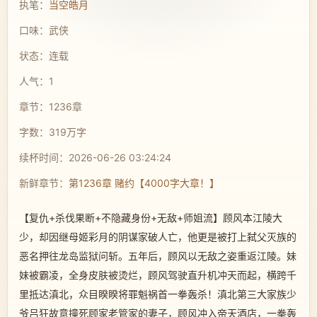
执笔：
当空皓月
口味：武侠
状态：连载
人气：1
章节：1236章
字数：319万字
续杯时间：2026-06-26 03:24:24
新鲜章节：
第1236章 赌约【4000字大章！】
【复仇+杀伐果断+不隐藏身份+无敌+师姐流】顾风本江陵大
少，却因继母姬彩月的阴谋家破人亡，他更是被打上弑父灭族的
恶名押往龙岛监狱问斩。五年后，顾风以无敌之姿重返江陵。妹
妹被霸凌，全身皮肤被烫烂，顾风驾驶直升机冲天而起，横跨千
里抵达滇北，众目睽睽将罪魁祸首一拳轰杀！滇北第三大家族少
爷吕狂故意撞死顾家老管家的妻子，顾风冲入帝天酒店，一拳轰