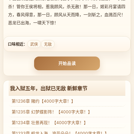
杀！管你王侯将相，惹我顾风，杀无赦！那一日，姬彩月宴请四
方，春风得意，那一日，顾风从天而降，一剑斩之，血溅百尺！
恶龙已出海，一啸天下惊！
口味相近：
武侠
无敌
开始品读
我入狱五年，出狱已无敌 新鲜章节
第1236章 赌约【4000字大章！】
第1235章 幻梦蝶影阵！【4000字大章！】
第1234章 壮景再现！【4000字大章！】
第1233章 蛟龙入海，浪花朵朵！【4000字大章！】