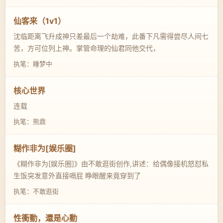
仙客来（1v1）
沈临距离飞升成神只差最后一个劫难，此番下凡需得尝尽人间七
苦，方可位列上神。掌管命理的仙君同他交代，
执笔：睡梦中
核心世界
连载
执笔：熊鼎
糊作非为[娱乐圈]
《糊作非为[娱乐圈]》由不敢逛街创作,讲述：给偶像接机怒怼私
生饭突发意外直接嗝屁 睁眼醒来竟穿到了
执笔：不敢逛街
性衝動，還是心動